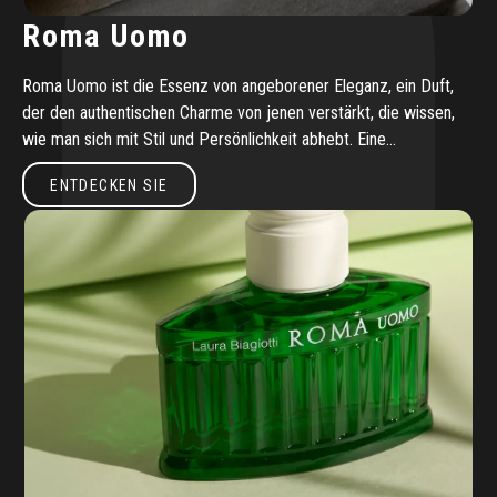
Roma Uomo
Roma Uomo ist die Essenz von angeborener Eleganz, ein Duft,
der den authentischen Charme von jenen verstärkt, die wissen,
wie man sich mit Stil und Persönlichkeit abhebt. Eine
olfaktorische Reise zwischen mediterraner Frische und holziger
Entdecken Sie
ENTDECKEN SIE
Tiefe, inspiriert von der zeitlosen Schönheit Roms. Eine
faszinierende männliche Geschichte, die seit 1992 andauert.