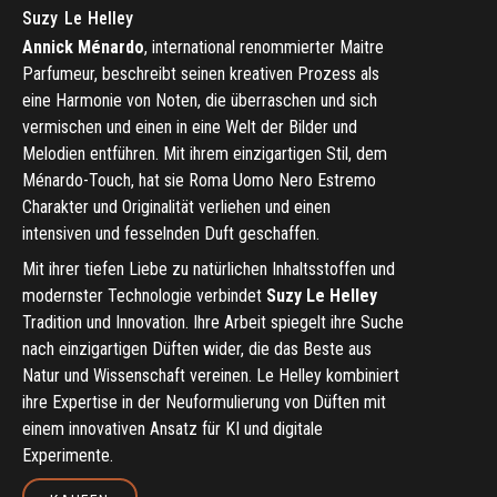
Suzy
Le
Helley
Annick
Ménardo
,
international
renommierter
Maitre
Parfumeur,
beschreibt
seinen
kreativen
Prozess
als
eine
Harmonie
von
Noten,
die
überraschen
und
sich
vermischen
und
einen
in
eine
Welt
der
Bilder
und
Melodien
entführen.
Mit
ihrem
einzigartigen
Stil,
dem
Ménardo-Touch,
hat
sie
Roma
Uomo
Nero
Estremo
Charakter
und
Originalität
verliehen
und
einen
intensiven
und
fesselnden
Duft
geschaffen.
Mit
ihrer
tiefen
Liebe
zu
natürlichen
Inhaltsstoffen
und
modernster
Technologie
verbindet
Suzy
Le
Helley
Tradition
und
Innovation.
Ihre
Arbeit
spiegelt
ihre
Suche
nach
einzigartigen
Düften
wider,
die
das
Beste
aus
Natur
und
Wissenschaft
vereinen.
Le
Helley
kombiniert
ihre
Expertise
in
der
Neuformulierung
von
Düften
mit
einem
innovativen
Ansatz
für
KI
und
digitale
Experimente.