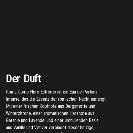
Der
Duft
Roma
Uomo
Nero
Estremo
ist
ein
Eau
de
Parfum
Intense,
das
die
Essenz
der
römischen
Nacht
einfängt.
Fangen
Sie
die
Essenz
von
Mit
einer
frischen
Kopfnote
aus
Bergamotte
und
Roms
ewiger
Nacht
ein
Winterzitrone,
einer
aromatischen
Herznote
aus
Geranie
und
Lavendel
und
einer
umhüllenden
Basis
aus
Vanille
und
Vetiver
verbindet
dieser
holzige,
KAUFEN