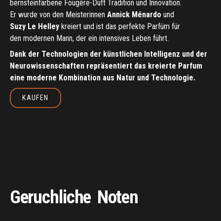
bernsteinfarbene
Fougère-Duft
Tradition
und
Innovation.
Kaufen
Er
wurde
von
den
Meisterinnen
Annick
Ménardo
und
01
02
03
04
Suzy
Le
Helley
kreiert
und
ist
das
perfekte
Parfüm
für
den
modernen
Mann,
der
ein
intensives
Leben
führt.
Dank
der
Technologien
der
künstlichen
Intelligenz
und
der
Neurowissenschaften
repräsentiert
das
kreierte
Parfum
eine
moderne
Kombination
aus
Natur
und
Technologie.
KAUFEN
Kaufen
Geruchliche
Noten