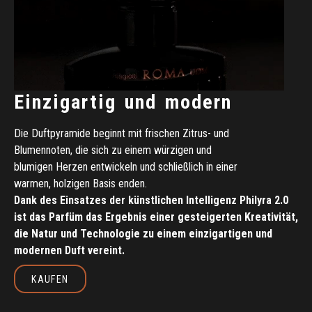
Einzigartig
und
modern
Die
Duftpyramide
beginnt
mit
frischen
Zitrus-
und
Blumennoten,
die
sich
zu
einem
würzigen
und
blumigen
Herzen
entwickeln
und
schließlich
in
einer
warmen,
holzigen
Basis
enden.
Dank
des
Einsatzes
der
künstlichen
Intelligenz
Philyra
2.0
ist
das
Parfüm
das
Ergebnis
einer
gesteigerten
Kreativität,
die
Natur
und
Technologie
zu
einem
einzigartigen
und
modernen
Duft
vereint.
KAUFEN
Kaufen