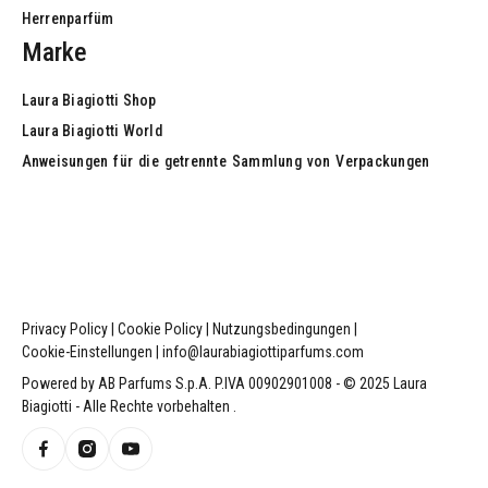
Herrenparfüm
Marke
Laura Biagiotti Shop
Laura Biagiotti World
Anweisungen
für
die
getrennte
Sammlung
von
Verpackungen
Abonnieren
Privacy
Policy
|
Cookie
Policy
|
Nutzungsbedingungen
|
Cookie-Einstellungen
|
info@laurabiagiottiparfums.com
Powered
by
AB
Parfums
S.p.A.
P.IVA
00902901008
-
©
2025
Laura
Biagiotti
-
Alle
Rechte
vorbehalten
.