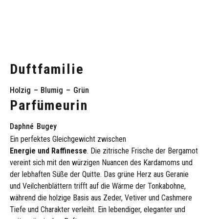
Duftfamilie
Holzig
–
Blumig
–
Grün
Parfümeurin
Daphné
Bugey
Ein
perfektes
Gleichgewicht
zwischen
Energie
und
Raffinesse
.
Die
zitrische
Frische
der
Bergamot
vereint
sich
mit
den
würzigen
Nuancen
des
Kardamoms
und
der
lebhaften
Süße
der
Quitte.
Das
grüne
Herz
aus
Geranie
und
Veilchenblättern
trifft
auf
die
Wärme
der
Tonkabohne,
während
die
holzige
Basis
aus
Zeder,
Vetiver
und
Cashmere
Tiefe
und
Charakter
verleiht.
Ein
lebendiger,
eleganter
und