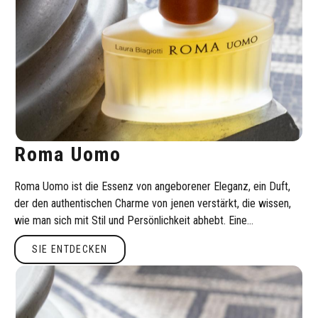
Roma Uomo
Roma Uomo ist die Essenz von angeborener Eleganz, ein Duft,
der den authentischen Charme von jenen verstärkt, die wissen,
wie man sich mit Stil und Persönlichkeit abhebt. Eine
olfaktorische Reise zwischen mediterraner Frische und holziger
Sie entdecken
SIE ENTDECKEN
Tiefe, inspiriert von der zeitlosen Schönheit Roms. Eine
faszinierende männliche Geschichte, die seit 1992 andauert.