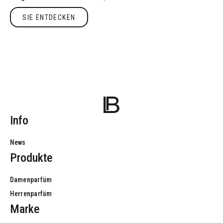
Geranie und Lavendel und eine umhüllende Basis aus Vanille und
Sie entdecken
SIE ENTDECKEN
Vetiver.
Info
News
Produkte
Damenparfüm
Herrenparfüm
Marke