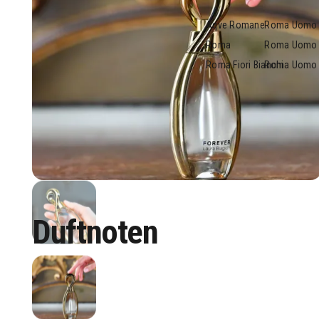
Aqve Romane
Roma Uomo 
Roma
Roma Uomo
Roma Fiori Bianchi
Roma Uomo 
Duftnoten