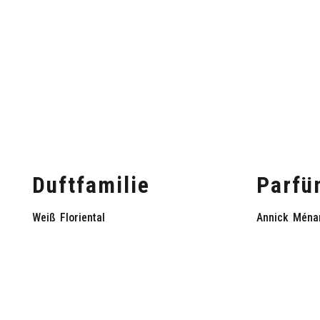
Duftfamilie
Parfü
Weiß
Floriental
Annick
Ména