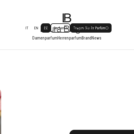
Sinnlich wie ein Sonnenstrahl auf der 
es die Stärke und Schönheit zeitlose
Weiblichkeit in einer wertvollen gold
Flasche ein.
IT
EN
DE
Suchen
Tragen Sie Ihr Parfüm
Damenparfum
Herrenparfum
Brand
News
KAUFEN
Kaufen
ette