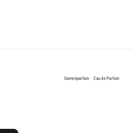
Haut, fängt
r
enen
Damenparfum
Eau de Parfum