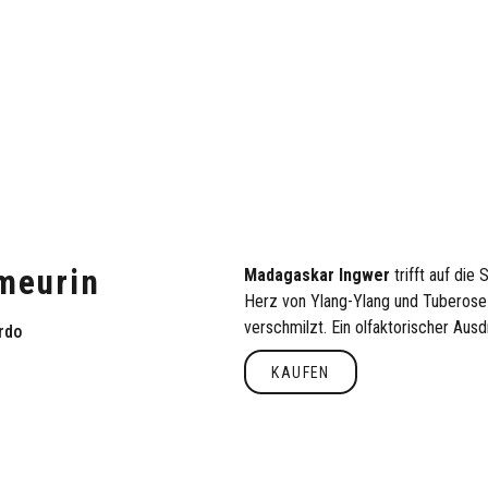
meurin
Madagaskar Ingwer
trifft auf die
Herz von Ylang-Ylang und Tuberose
verschmilzt. Ein olfaktorischer Aus
rdo
KAUFEN
Kaufen