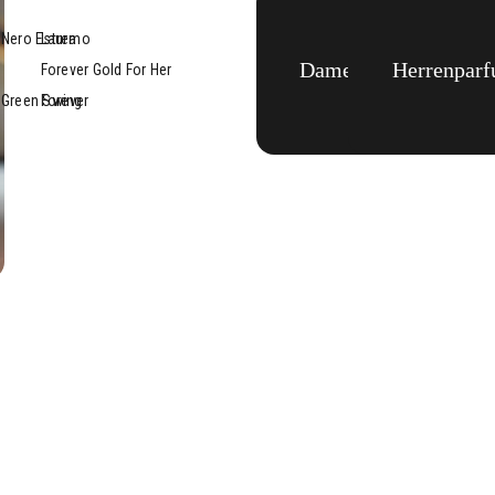
Nero Estremo
Laura
Damenparfum
Herrenpar
Forever Gold For Her
Green Swing
Forever