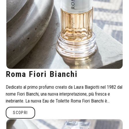
Roma Fiori Bianchi
Dedicato al primo profumo creato da Laura Biagiotti nel 1982 dal
nome Fiori Bianchi, una nuova interpretazione, più fresca e
inebriante. La nuova Eau de Toilette Roma Fiori Bianchi è
dedicata alle donne forti, indipendenti e romantiche, che
Scopri
SCOPRI
trasformano la tradizione in evoluzione. Un profumo che lascia
sulla pelle un’impronta di eternità, unendo eleganza e
consapevolezza. La nostra ambassador Caterina Balivo interpreta